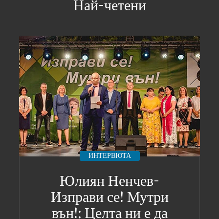
Най-четени
ИНТЕРВЮТА
Юлиян Ненчев-
Изправи се! Мутри
вън!: Целта ни е да