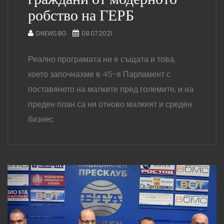
робство на ГЕРБ
DNEWS.BG
08.07.2021
Реално програмата ни е същата и това,
което започнахме в 45-я Парламент с
поставянето на малките пред големите, и на
преден план са ни отново малкият и среден
бизнес