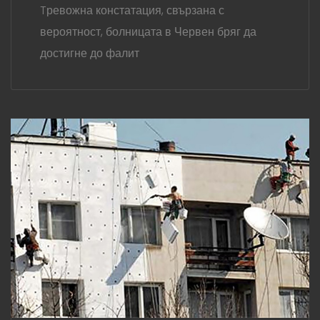
Tревожна констатация, свързана с
вероятност, болницата в Червен бряг да
достигне до фалит