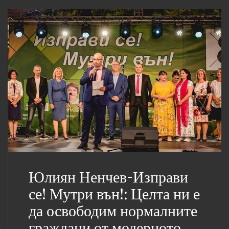
Юлиян Ненчев-Изправи
се! Мутри вън!: Целта ни е
да освободим нормалните
граждани от модерното