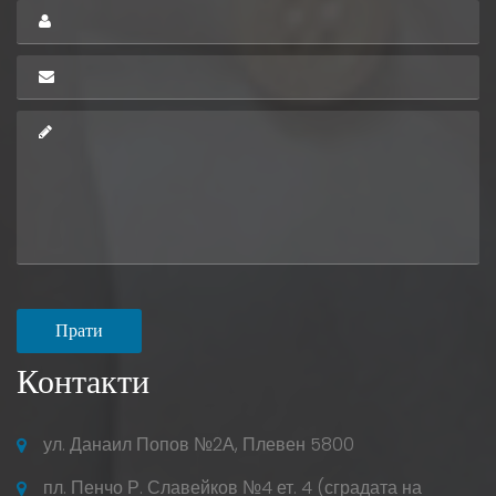
Твоите
имена
Електронна
*
поща
Съобщение
*
Прати
Контакти
ул. Данаил Попов №2А, Плевен 5800
пл. Пенчо Р. Славейков №4 ет. 4 (сградата на