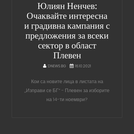
Юлиян Ненчев:
Очаквайте интересна
и градивна кампания с
предложения за всеки
сектор в област
Плевен
DNEWS.BG
16.10.2021
Кои са новите лица в листата на
„Изправи се БГ“ - Плевен за изборите
на 14-ти ноември?