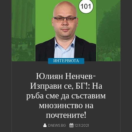
ИНТЕРВЮТА
Юлиян Ненчев-
Изправи се, БГ!: На
ръба сме да съставим
мнозинство на
почтените!
DNEWS.BG
12.11.2021