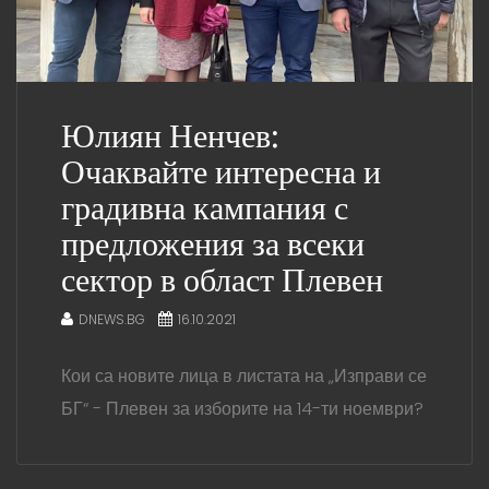
Юлиян Ненчев:
Очаквайте интересна и
градивна кампания с
предложения за всеки
сектор в област Плевен
DNEWS.BG
16.10.2021
Кои са новите лица в листата на „Изправи се
БГ“ - Плевен за изборите на 14-ти ноември?