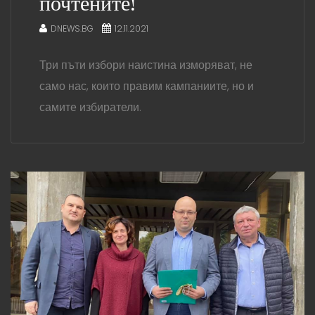
почтените!
DNEWS.BG
12.11.2021
Три пъти избори наистина изморяват, не
само нас, които правим кампаниите, но и
самите избиратели.