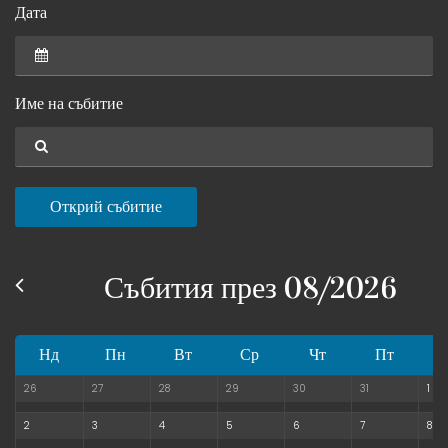
Дата
Име на събитие
Открий събитие
Събития през 08/2026
Нд
Пн
Вт
Ср
Чт
Пт
26
27
28
29
30
31
1
2
3
4
5
6
7
8