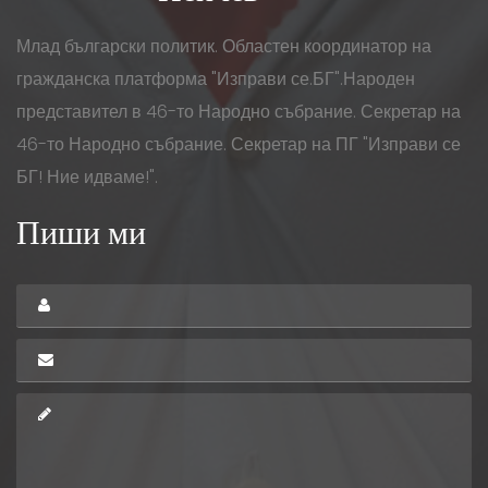
Млад български политик. Областен координатор на
гражданска платформа "Изправи се.БГ".Народен
представител в 46-то Народно събрание. Секретар на
46-то Народно събрание. Секретар на ПГ "Изправи се
БГ! Ние идваме!".
Пиши ми
Твоите
имена
Електронна
*
поща
Съобщение
*